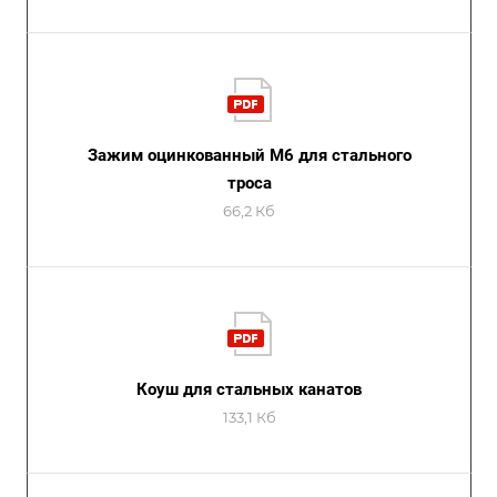
Зажим оцинкованный М6 для стального
троса
66,2 Кб
Коуш для стальных канатов
133,1 Кб