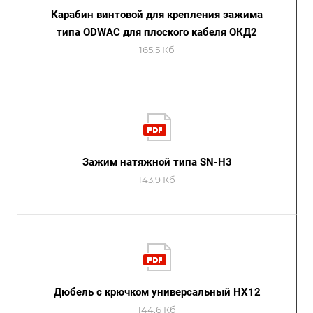
Карабин винтовой для крепления зажима
типа ODWAC для плоского кабеля ОКД2
165,5 Кб
Зажим натяжной типа SN-Н3
143,9 Кб
Дюбель с крючком универсальный HX12
144,6 Кб