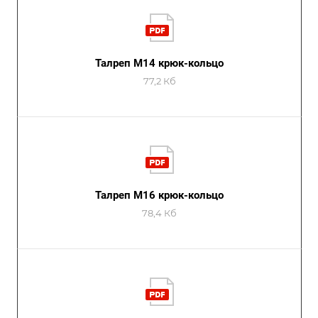
Талреп М14 крюк-кольцо
77,2 Кб
Талреп М16 крюк-кольцо
78,4 Кб