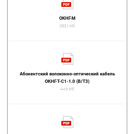
ОКНГ-М
293,1 Кб
Абонентский волоконно-оптический кабель
ОКНГ-Т-С1-1.0 (В/Т3)
449 Кб