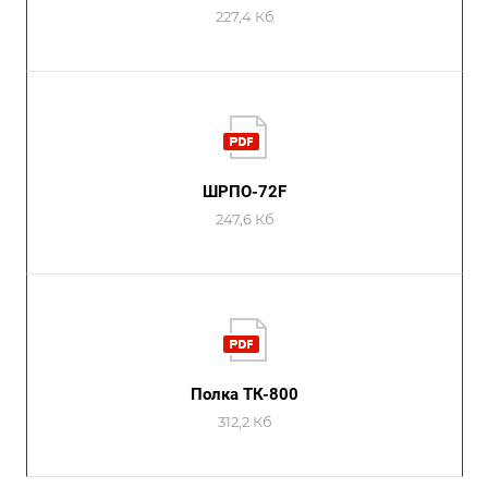
227,4 Кб
ШРПО-72F
247,6 Кб
Полка ТК-800
312,2 Кб