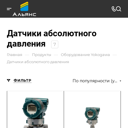
Датчики абсолютного
давления
7
—
—
—
Главная
Продукты
Оборудование Yokogawa
Датчики абсолютного давления
ФИЛЬТР
По популярности (убывание)