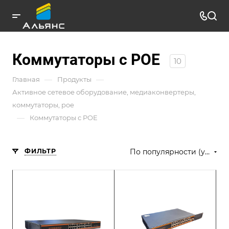
Коммутаторы с POE
10
—
—
Главная
Продукты
Активное сетевое оборудование, медиаконвертеры,
коммутаторы, poe
—
Коммутаторы с POE
ФИЛЬТР
По популярности (убывание)