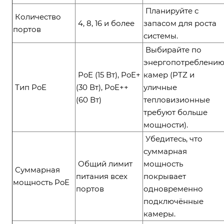
Планируйте с
Количество
4, 8, 16 и более
запасом для роста
портов
системы.
Выбирайте по
энергопотреблени
PoE (15 Вт), PoE+
камер (PTZ и
Тип PoE
(30 Вт), PoE++
уличные
(60 Вт)
тепловизионные
требуют больше
мощности).
Убедитесь, что
суммарная
Общий лимит
мощность
Суммарная
питания всех
покрывает
мощность PoE
портов
одновременно
подключённые
камеры.