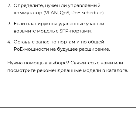
Определите, нужен ли управляемый
коммутатор (VLAN, QoS, PoE‑schedule).
Если планируются удалённые участки —
возьмите модель с SFP‑портами.
Оставьте запас по портам и по общей
PoE‑мощности на будущее расширение.
Нужна помощь в выборе?
Свяжитесь с нами
или
посмотрите рекомендованные модели в каталоге.
Компания
О компании
О компании