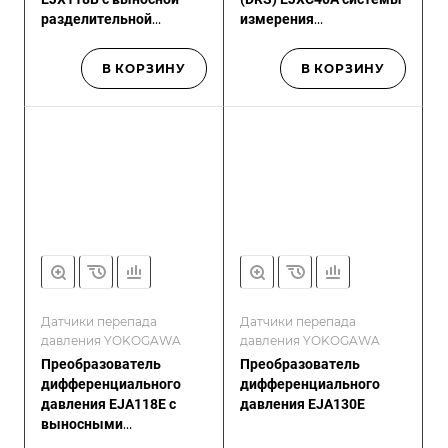
разделительной
измерения
мембраной
дифференциального
давления
В КОРЗИНУ
В КОРЗИНУ
Датчики перепада
Датчики перепада
давления YOKOGAWA
давления YOKOGAWA
Преобразователь
Преобразователь
дифференциального
дифференциального
давления EJA118E с
давления EJA130E
выносными
разделительными