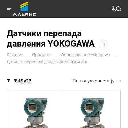
Датчики перепада
давления YOKOGAWA
11
—
—
—
Главная
Продукты
Оборудование Yokogawa
Датчики перепада давления YOKOGAWA
ФИЛЬТР
По популярности (убывание)