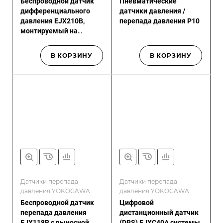
Беспроводной датчик
Пневматические
дифференциального
датчики давления /
давления EJX210B,
перепада давления P10
монтируемый на
фланце
В КОРЗИНУ
В КОРЗИНУ
Датчики перепада
Датчики перепада
давления YOKOGAWA
давления YOKOGAWA
Беспроводной датчик
Цифровой
перепада давления
дистанционный датчик
EJX118B с выносной
(DRS) EJXC40A системы