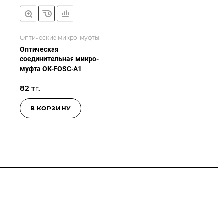
Оптические микро-муфты
Оптическая
соединительная микро-
муфта ОК-FOSC-A1
82 тг.
В КОРЗИНУ
Компания
О компании
О компании