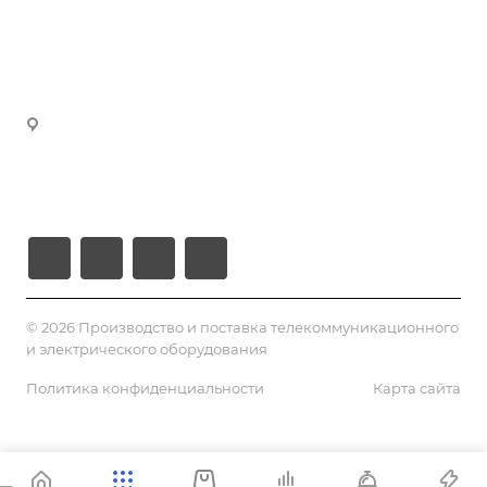
Партнеры
manager4@volokno.kz
Реквизиты
manager5@volokno.kz
manager8@volokno.kz
Республика Казахстан
Г. Алматы, мкн. Калкаман-2
Ул. Мусабаева 9/1
© 2026 Производство и поставка телекоммуникационного
и электрического оборудования
Политика конфиденциальности
Карта сайта