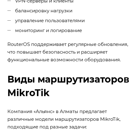
VPN-серверы и клиенты
балансировку нагрузки
управление пользователями
мониторинг и логирование
RouterOS поддерживает регулярные обновления,
что повышает безопасность и расширяет
функциональные возможности оборудования.
Виды маршрутизаторов
MikroTik
Компания «Альянс» в Алматы предлагает
различные модели маршрутизаторов MikroTik,
подходящие под разные задачи: