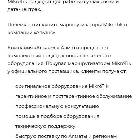
MikroTik подходят для работы в узлах связи и
дата-центрах.
Почему стоит купить маршрутизаторы MikroTik в
компании «Альянс»
Компания «Альянс» в Алматы предлагает
комплексный подход к поставке сетевого
оборудования. Покупая маршрутизаторы MikroTik
у официального поставщика, клиенты получают:
оригинальное оборудование MikroTik
гарантийное и постгарантийное обслуживание
профессиональную консультацию
помощь в подборе оборудования
техническую поддержку
быструю поставку по Алматы и регионам