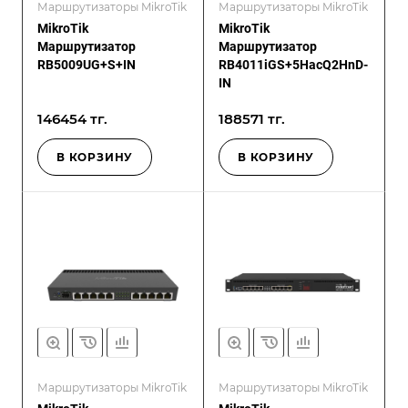
Маршрутизаторы MikroTik
Маршрутизаторы MikroTik
MikroTik
MikroTik
Маршрутизатор
Маршрутизатор
RB5009UG+S+IN
RB4011iGS+5HacQ2HnD-
IN
146454 тг.
188571 тг.
В КОРЗИНУ
В КОРЗИНУ
Маршрутизаторы MikroTik
Маршрутизаторы MikroTik