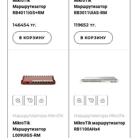
MikroTik
MikroTik
Маршрутизатор
Маршрутизатор
RB4011iGS+RM
RB3011UiAS-RM
146454 тг.
119652 тг.
В КОРЗИНУ
В КОРЗИНУ
Маршрутизаторы MikroTik
Маршрутизаторы MikroTik
MikroTik
MikroTik маршрутизатор
Маршрутизатор
RB1100AHx4
L009UiGS-RM