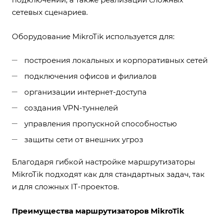
сетевых сценариев.
Оборудование MikroTik используется для:
построения локальных и корпоративных сетей
подключения офисов и филиалов
организации интернет-доступа
создания VPN-туннелей
управления пропускной способностью
защиты сети от внешних угроз
Благодаря гибкой настройке маршрутизаторы
MikroTik подходят как для стандартных задач, так
и для сложных IT-проектов.
Преимущества маршрутизаторов MikroTik