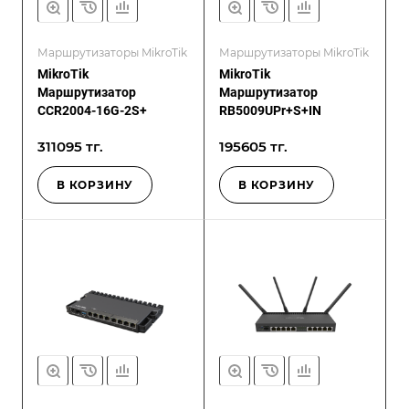
Маршрутизаторы MikroTik
Маршрутизаторы MikroTik
MikroTik
MikroTik
Маршрутизатор
Маршрутизатор
CCR2004-16G-2S+
RB5009UPr+S+IN
311095 тг.
195605 тг.
В КОРЗИНУ
В КОРЗИНУ