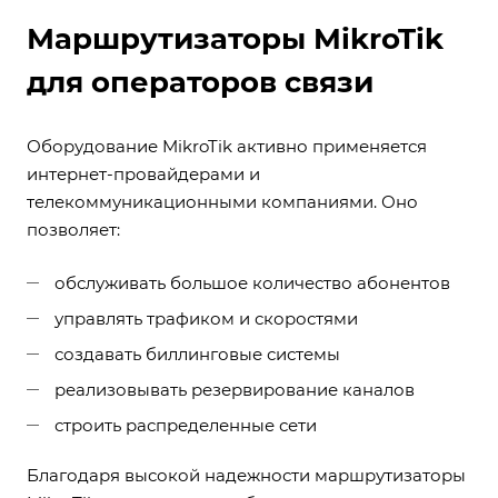
Маршрутизаторы MikroTik
для операторов связи
Оборудование MikroTik
активно применяется
интернет-провайдерами и
телекоммуникационными компаниями. Оно
позволяет:
обслуживать большое количество абонентов
управлять трафиком и скоростями
создавать биллинговые системы
реализовывать резервирование каналов
строить распределенные сети
Благодаря высокой надежности маршрутизаторы