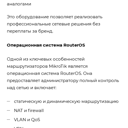
аналогами
Это оборудование позволяет реализовать
профессиональные сетевые решения без
переплаты за бренд.
Операционная система RouterOS
Одной из ключевых особенностей
маршрутизаторов MikroTik является
операционная система RouterOS. Она
предоставляет администратору полный контроль
над сетью и включает:
статическую и динамическую маршрутизацию
NAT и firewall
VLAN и QoS