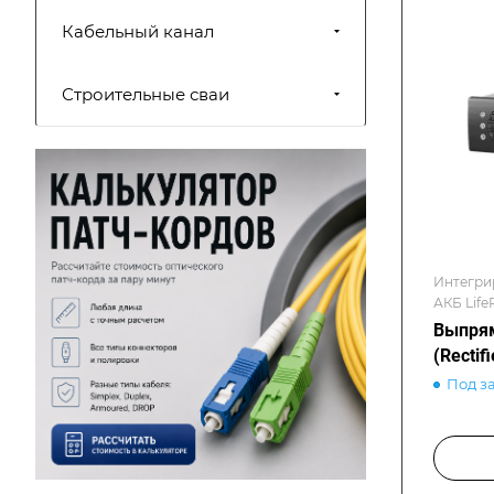
Кабельный канал
Строительные сваи
Интегри
АКБ Life
Выпря
(Rectif
Под з