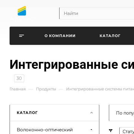
О КОМПАНИИ
КАТАЛОГ
Интегрированные си
30
—
—
Главная
Продукты
Интегрированные системы питан
КАТАЛОГ
По попу
Волоконно-оптический
Стат