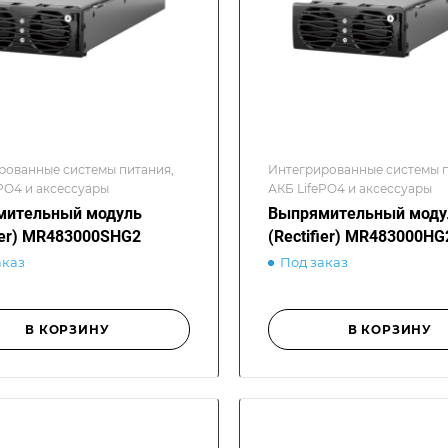
рованные системы питания,
Интегрированные системы п
PO4 и аксессуары
АКБ LifePO4 и аксессуары
мительный модуль
Выпрямительный моду
fier) MR483000SHG2
(Rectifier) MR483000H
аказ
Под заказ
В КОРЗИНУ
В КОРЗИНУ