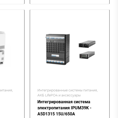
итания,
Интегрированные системы питания,
АКБ LifePO4 и аксессуары
Интегрированная система
электропитания IPUM39K -
A5D1315 15U/650A