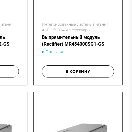
итания,
Интегрированные системы питания,
АКБ LifePO4 и аксессуары
ль
Выпрямительный модуль
2-GS
(Rectifier) MR484000SG1-GS
Под заказ
В КОРЗИНУ