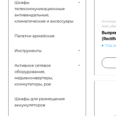
Шкафы
телекоммуникационные
антивандальные,
климатические и аксессуары
Интегри
АКБ Life
Выпря
Палатки армейские
(Recti
Под з
Инструменты
Активное сетевое
оборудование,
медиаконвертеры,
коммутаторы, poe
Шкафы для размещения
аккумуляторов