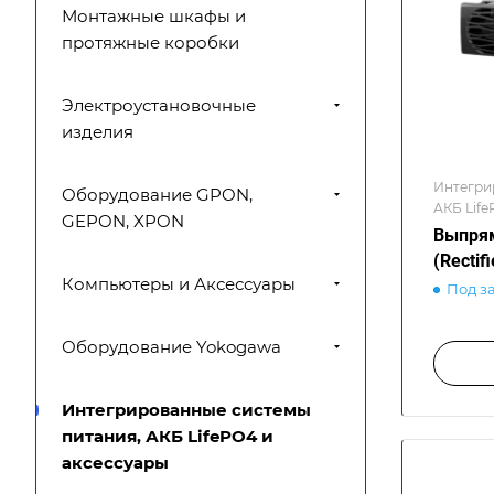
Монтажные шкафы и
протяжные коробки
Электроустановочные
изделия
Интегри
Оборудование GPON,
АКБ Life
GEPON, XPON
Выпря
(Recti
Компьютеры и Аксессуары
Под з
Оборудование Yokogawa
Интегрированные системы
питания, АКБ LifePO4 и
аксессуары