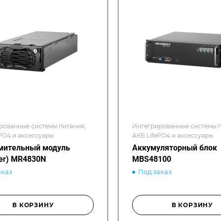
рованные системы питания,
Интегрированные системы п
PO4 и аксессуары
АКБ LifePO4 и аксессуары
мительный модуль
Аккумуляторный блок
ier) MR4830N
MBS48100
аказ
Под заказ
В КОРЗИНУ
В КОРЗИНУ