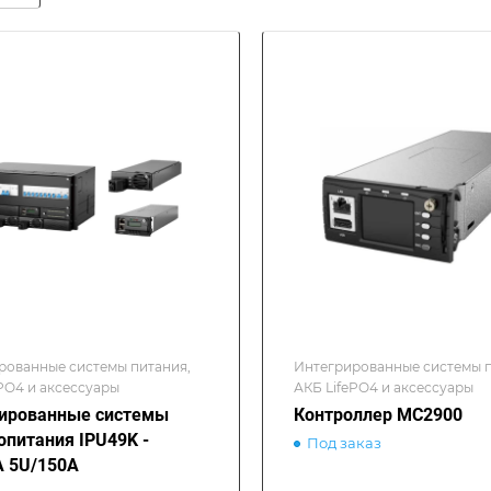
рованные системы питания,
Интегрированные системы п
PO4 и аксессуары
АКБ LifePO4 и аксессуары
ированные системы
Контроллер MC2900
опитания IPU49K -
Под заказ
 5U/150A