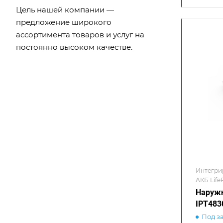
Цель нашей компании —
предложение широкого
ассортимента товаров и услуг на
постоянно высоком качестве.
Интегри
АКБ Life
Наружн
IPT48
Под з