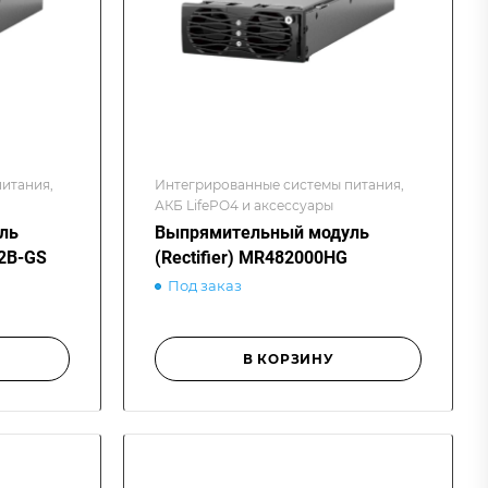
итания,
Интегрированные системы питания,
АКБ LifePO4 и аксессуары
ль
Выпрямительный модуль
G2B-GS
(Rectifier) MR482000HG
Под заказ
В КОРЗИНУ