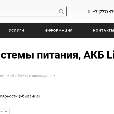
+7 (777) 4
УСЛУГИ
ИНФОРМАЦИЯ
КОНТАКТ
стемы питания, АКБ L
ия, АКБ LifePO4 и аксессуары
лярности (убывание)
ус