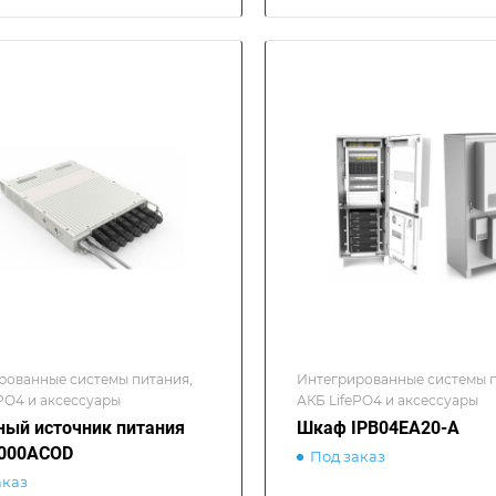
рованные системы питания,
Интегрированные системы п
PO4 и аксессуары
АКБ LifePO4 и аксессуары
ый источник питания
Шкаф IPB04EA20-A
3000ACOD
Под заказ
аказ