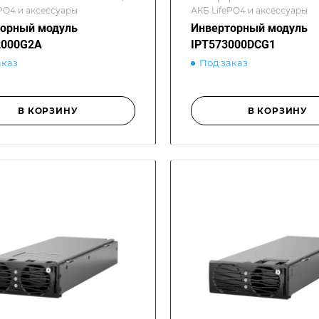
PO4 и аксессуары
АКБ LifePO4 и аксессуары
орный модуль
Инверторный модуль
2000G2A
IPT573000DCG1
аказ
Под заказ
В КОРЗИНУ
В КОРЗИНУ