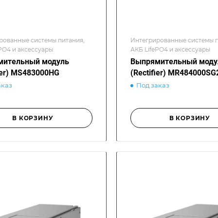
рованные системы питания,
Интегрированные системы п
PO4 и аксессуары
АКБ LifePO4 и аксессуары
мительный модуль
Выпрямительный моду
fier) MS483000HG
(Rectifier) MR484000SG
аказ
Под заказ
В КОРЗИНУ
В КОРЗИНУ