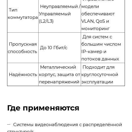
Неуправляемый /
модели
Тип
Управляемый
обеспечивают
коммутатора
(L2/L3)
VLAN, QoS и
мониторинг
Для систем с
Пропускная
большим числом
До 10 Гбит/с
способность
IP-камер и
потоков данных
Металлический
Подходит для
Надёжность
корпус, защита от
круглосуточной
перенапряжений
эксплуатации
Где применяются
Системы видеонаблюдения с распределённой
структурой;