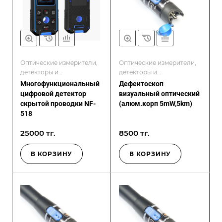
Оптические измерители,
Оптические измерители,
детекторы и
детекторы и
дефектоскопы
дефектоскопы
Многофункциональный
Дефектоскоп
цифровой детектор
визуальный оптический
скрытой проводки NF-
(алюм.корп 5mW,5km)
518
25000 тг.
8500 тг.
В КОРЗИНУ
В КОРЗИНУ