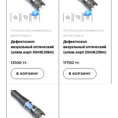
Оптические измерители,
Оптические измерители,
детекторы и
детекторы и
дефектоскопы
дефектоскопы
Дефектоскоп
Дефектоскоп
визуальный оптический
визуальный оптический
(алюм.корп 30mW,30km)
(алюм.корп 20mW,20km)
13100 тг.
11700 тг.
В КОРЗИНУ
В КОРЗИНУ