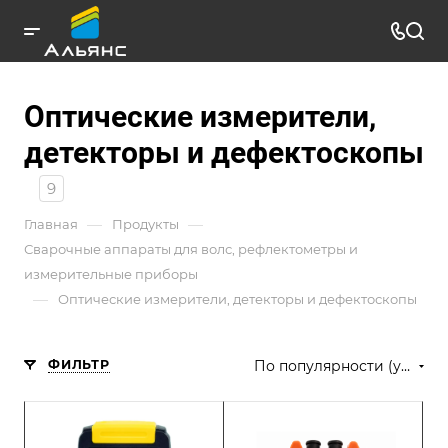
Оптические измерители,
детекторы и дефектоскопы
9
—
—
Главная
Продукты
Сварочные аппараты для волс, рефлектометры и
измерительные приборы
—
Оптические измерители, детекторы и дефектоскопы
ФИЛЬТР
По популярности (убывание)