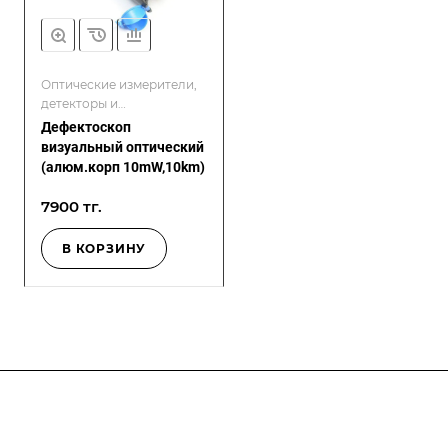
Оптические измерители,
детекторы и
дефектоскопы
Дефектоскоп
визуальный оптический
(алюм.корп 10mW,10km)
7900 тг.
В КОРЗИНУ
Компания