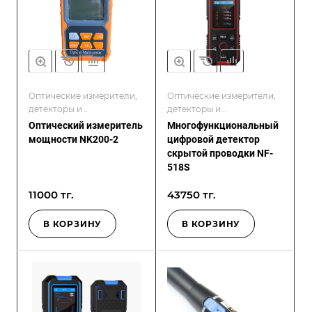
Оптические измерители,
Оптические измерители,
детекторы и
детекторы и
дефектоскопы
дефектоскопы
Оптический измеритель
Многофункциональный
мощности NK200-2
цифровой детектор
скрытой проводки NF-
518S
11000 тг.
43750 тг.
В КОРЗИНУ
В КОРЗИНУ