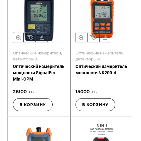
Оптические измерители,
Оптические измерители,
детекторы и
детекторы и
дефектоскопы
дефектоскопы
Оптический измеритель
Оптический измеритель
мощности SignalFire
мощности NK200-4
Mini-ОРМ
26100 тг.
15000 тг.
В КОРЗИНУ
В КОРЗИНУ