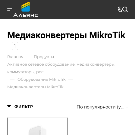
Медиаконвертеры MikroTik
1
—
—
Главная
Продукты
Активное сетевое оборудование, медиаконвертеры,
коммутаторы, poe
—
—
Оборудование MikroTik
Медиаконвертеры MikroTik
ФИЛЬТР
По популярности (убывание)