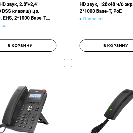
HD звук, 2.8"+2,4"
HD звук, 128x48 ч/б экр
0 DSS клавиш) цв.
2*1000 Base-T, PoE
, EHS, 2*1000 Base-T,
Под заказ
аказ
В КОРЗИНУ
В КОРЗИНУ