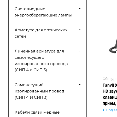
Светодиодные
энергосберегающие лампы
Арматура для оптических
сетей
Линейная арматура для
самонесущего
изолированного провода
(СИП 4 и СИП 3)
Оборудо
Самонесущий
Fanvil 
изолированный провод
HD звук
клавиш
(СИП 4 И СИП 3)
прием, 
BT, WiF
Под з
Кабели связи медные