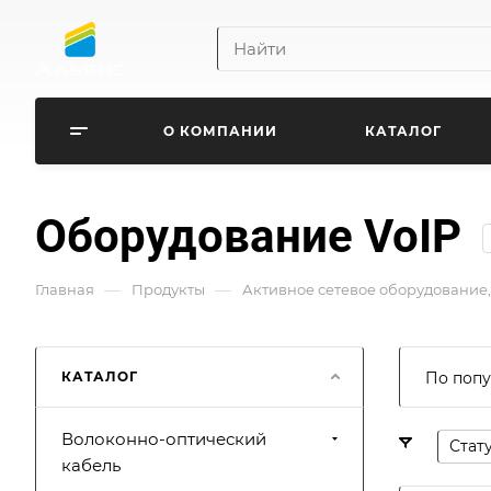
О КОМПАНИИ
КАТАЛОГ
Оборудование VoIP
—
—
Главная
Продукты
Активное сетевое оборудование,
КАТАЛОГ
По попу
Волоконно-оптический
Стат
кабель