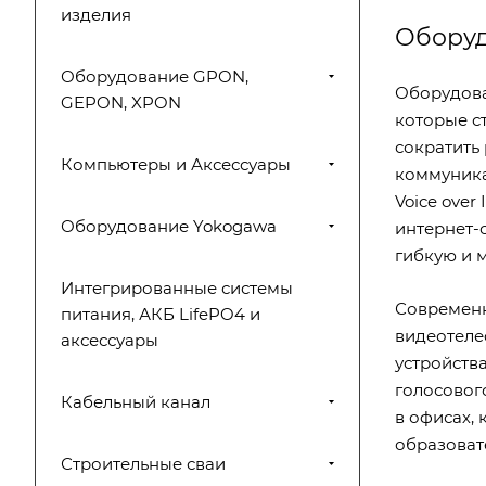
изделия
Оборуд
Оборудование GPON,
Оборудова
GEPON, XPON
которые с
сократить
Компьютеры и Аксессуары
коммуника
Voice over
Оборудование Yokogawa
интернет-
гибкую и 
Интегрированные системы
Современн
питания, АКБ LifePO4 и
видеотеле
аксессуары
устройств
голосовог
Кабельный канал
в офисах, 
образоват
Строительные сваи