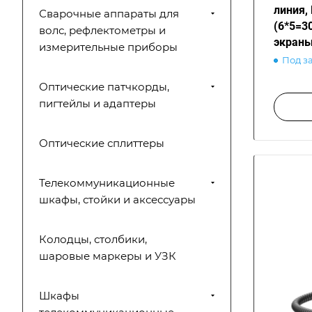
линия, 
Сварочные аппараты для
(6*5=3
волс, рефлектометры и
экраны
измерительные приборы
PoE
Под з
Оптические патчкорды,
пигтейлы и адаптеры
Оптические сплиттеры
Телекоммуникационные
шкафы, стойки и аксессуары
Колодцы, столбики,
шаровые маркеры и УЗК
Шкафы