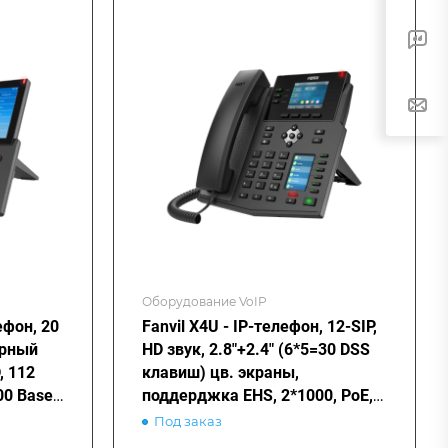
Оборудование VoIP
ефон, 20
Fanvil X4U - IP-телефон, 12-SIP,
орный
HD звук, 2.8"+2.4" (6*5=30 DSS
, 112
клавиш) цв. экраны,
00 Base-
поддерджка EHS, 2*1000, PoE,
BT (опц.), WiFi (опц.)
Под заказ