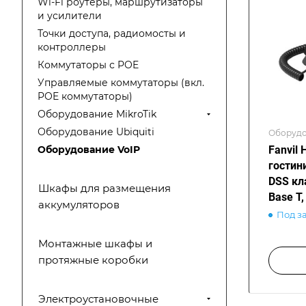
Wi-Fi роутеры, маршрутизаторы
и усилители
Точки доступа, радиомосты и
контроллеры
Коммутаторы с POE
Управляемые коммутаторы (вкл.
POE коммутаторы)
Оборудование MikroTik
Оборудование Ubiquiti
Оборудо
Fanvil 
Оборудование VoIP
гостини
DSS кл
Шкафы для размещения
Base T
аккумуляторов
Под з
Монтажные шкафы и
протяжные коробки
Электроустановочные