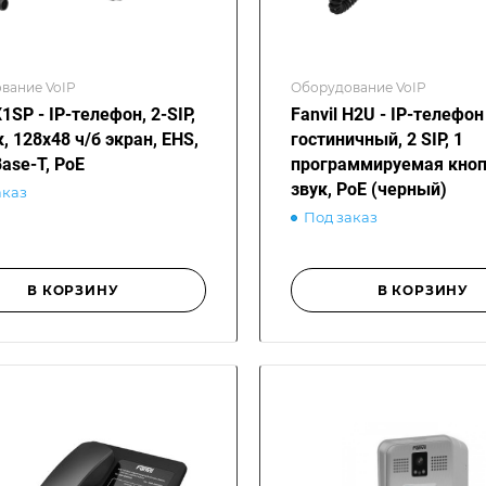
вание VoIP
Оборудование VoIP
X1SP - IP-телефон, 2-SIP,
Fanvil H2U - IP-телефон
, 128x48 ч/б экран, EHS,
гостиничный, 2 SIP, 1
ase-T, PoE
программируемая кноп
звук, PoE (черный)
аказ
Под заказ
В КОРЗИНУ
В КОРЗИНУ