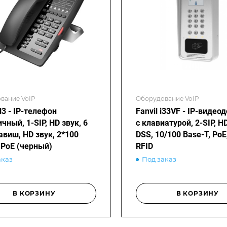
вание VoIP
Оборудование VoIP
H3 - IP-телефон
Fanvil i33VF - IP-виде
чный, 1-SIP, HD звук, 6
с клавиатурой, 2-SIP, HD
авиш, HD звук, 2*100
DSS, 10/100 Base-T, PoE,
, PoE (черный)
RFID
аказ
Под заказ
В КОРЗИНУ
В КОРЗИНУ