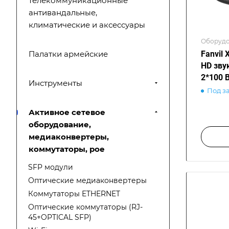
телекоммуникационные
антивандальные,
климатические и аксессуары
Оборудо
Fanvil 
Палатки армейские
HD звук
2*100 B
Инструменты
Под з
Активное сетевое
оборудование,
медиаконвертеры,
коммутаторы, poe
SFP модули
Оптические медиаконвертеры
Коммутаторы ETHERNET
Оптические коммутаторы (RJ-
45+OPTICAL SFP)