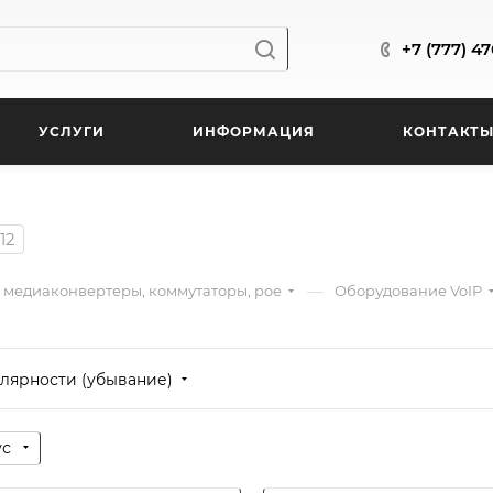
+7 (777) 4
УСЛУГИ
ИНФОРМАЦИЯ
КОНТАКТ
12
—
 медиаконвертеры, коммутаторы, poe
Оборудование VoIP
лярности (убывание)
ус