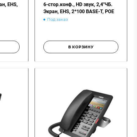
ан, EHS,
6-стор.конф., HD звук, 2,4"ЧБ.
Экран, EHS, 2*100 BASE-T, POE
Под заказ
В КОРЗИНУ