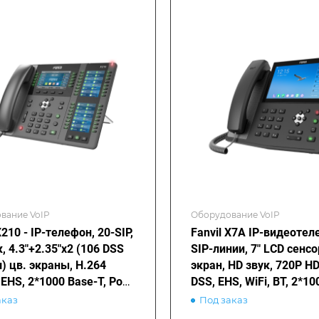
вание VoIP
Оборудование VoIP
X210 - IP-телефон, 20-SIP,
Fanvil X7A IP-видеотел
, 4.3"+2.35"x2 (106 DSS
SIP-линии, 7" LCD сенс
) цв. экраны, H.264
экран, HD звук, 720P HD
EHS, 2*1000 Base-T, PoE,
DSS, EHS, WiFi, BT, 2*10
i (опц.)
T, PoE, Android
аказ
Под заказ