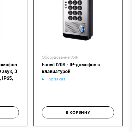
Оборудование VoIP
одомофон
Fanvil I20S - IP-домофон с
 звук, 3
клавиатурой
 IP65,
Под заказ
В КОРЗИНУ