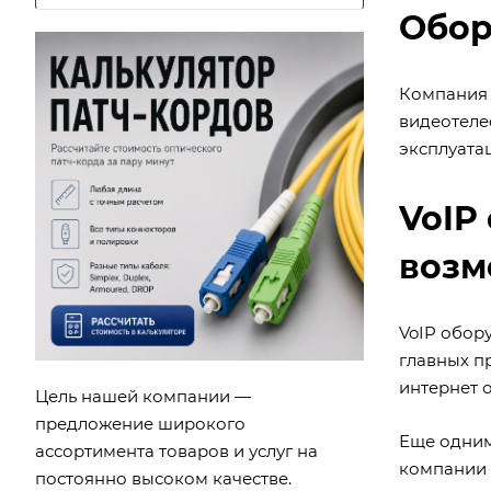
Обор
Компания 
видеотеле
эксплуата
VoIP
возм
VoIP обор
главных п
интернет 
Цель нашей компании —
предложение широкого
Еще одним
ассортимента товаров и услуг на
компании 
постоянно высоком качестве.