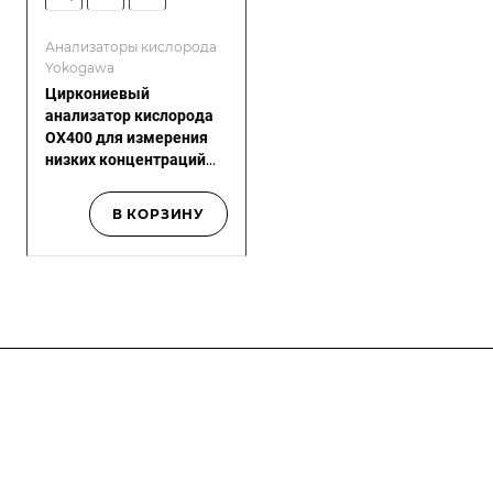
Анализаторы кислорода
Yokogawa
Циркониевый
анализатор кислорода
OX400 для измерения
низких концентраций
(ppm)
В КОРЗИНУ
Компания
О компании
О компании
История
Каталог
Услуги