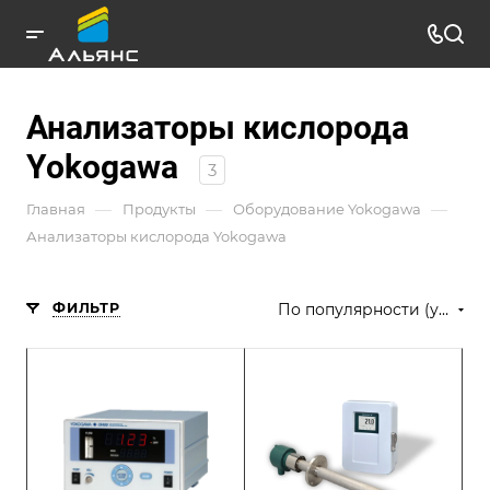
Анализаторы кислорода
Yokogawa
3
—
—
—
Главная
Продукты
Оборудование Yokogawa
Анализаторы кислорода Yokogawa
ФИЛЬТР
По популярности (убывание)