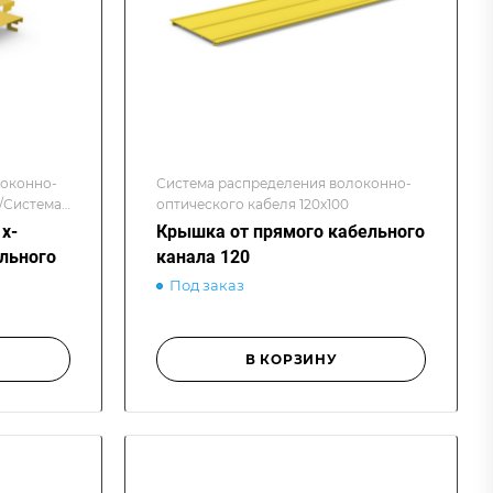
локонно-
Система распределения волоконно-
0/Система
оптического кабеля 120х100
х-
Крышка от прямого кабельного
льного
канала 120
Под заказ
В КОРЗИНУ