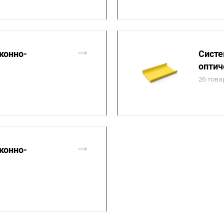
конно-
Систе
оптич
26 тов
конно-