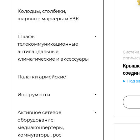
Колодцы, столбики,
шаровые маркеры и УЗК
Шкафы
телекоммуникационные
антивандальные,
Система
оптичес
климатические и аксессуары
распред
Крышка
оптическ
соедин
Палатки армейские
Под з
Инструменты
Активное сетевое
оборудование,
медиаконвертеры,
коммутаторы, poe