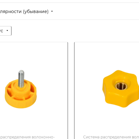
лярности (убывание)
ус
 распределения волоконно-
Система распределения во