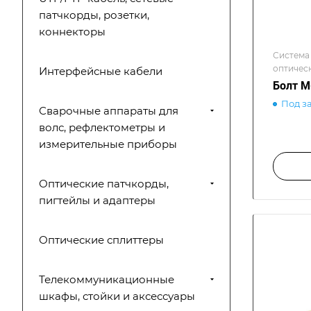
патчкорды, розетки,
коннекторы
Система
оптичес
Интерфейсные кабели
распред
Болт М
оптичес
Под з
распред
Сварочные аппараты для
оптичес
волс, рефлектометры и
распред
измерительные приборы
оптическ
распред
оптичес
Оптические патчкорды,
пигтейлы и адаптеры
Оптические сплиттеры
Телекоммуникационные
шкафы, стойки и аксессуары