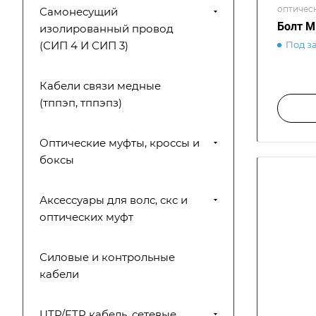
оптичес
Самонесущий
распред
Болт М
изолированный провод
оптичес
Под з
(СИП 4 И СИП 3)
распред
оптичес
распред
Кабели связи медные
оптическ
(тппэп, тппэпз)
распред
оптичес
Оптические муфты, кроссы и
боксы
Аксессуары для волс, скс и
оптических муфт
Силовые и контрольные
кабели
UTP/FTP кабель, сетевые