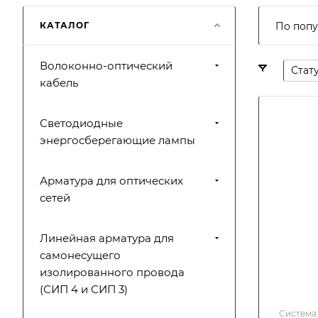
КАТАЛОГ
По попу
Волоконно-оптический
Стат
кабель
Светодиодные
энергосберегающие лампы
Арматура для оптических
сетей
Линейная арматура для
самонесущего
изолированного провода
(СИП 4 и СИП 3)
Система