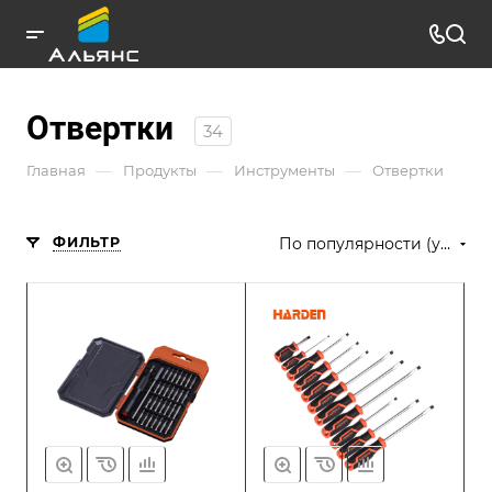
Отвертки
34
—
—
—
Главная
Продукты
Инструменты
Отвертки
ФИЛЬТР
По популярности (убывание)