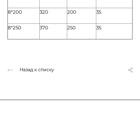
8*200
320
200
35
8*250
370
250
35
Назад к списку
Компания
О компании
О компании
История
Каталог
Услуги