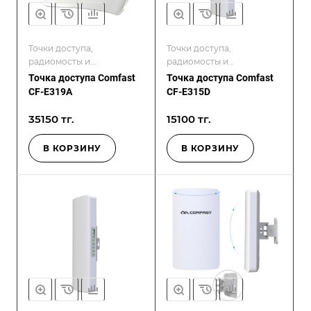
Точки доступа,
Точки доступа,
радиомосты и
радиомосты и
контроллеры
контроллеры
Точка доступа Comfast
Точка доступа Comfast
CF-E319A
CF-E315D
35150 тг.
15100 тг.
В КОРЗИНУ
В КОРЗИНУ