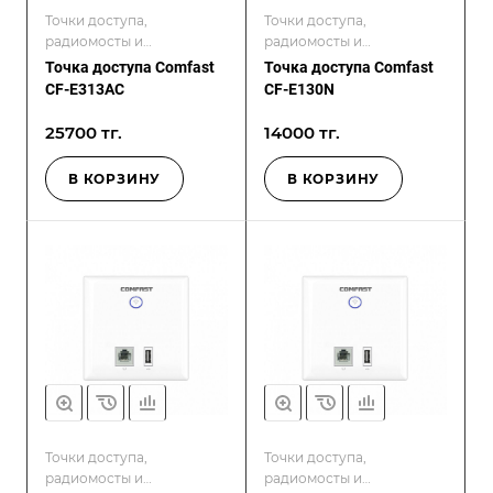
Точки доступа,
Точки доступа,
радиомосты и
радиомосты и
контроллеры
контроллеры
Точка доступа Comfast
Точка доступа Comfast
CF-E313AC
CF-E130N
25700 тг.
14000 тг.
В КОРЗИНУ
В КОРЗИНУ
Точки доступа,
Точки доступа,
радиомосты и
радиомосты и