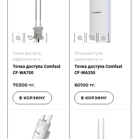
Точки доступа,
Точки доступа,
радиомосты и
радиомосты и
контроллеры
контроллеры
Точка доступа Comfast
Точка доступа Comfast
CF-WA700
CF-WA350
70300 тг.
60100 тг.
В КОРЗИНУ
В КОРЗИНУ