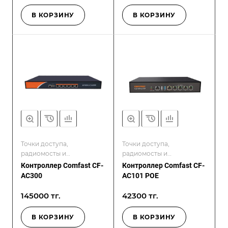
В КОРЗИНУ
В КОРЗИНУ
Точки доступа,
Точки доступа,
радиомосты и
радиомосты и
контроллеры
контроллеры
Контроллер Comfast CF-
Контроллер Comfast CF-
AC300
AC101 POE
145000 тг.
42300 тг.
В КОРЗИНУ
В КОРЗИНУ