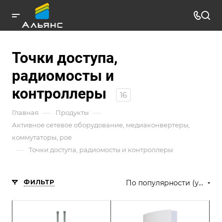
Точки доступа,
радиомосты и
контроллеры
16
—
—
Главная
Продукты
Активное сетевое оборудование, медиаконвертеры,
коммутаторы, poe
—
Точки доступа, радиомосты и контроллеры
ФИЛЬТР
По популярности (убывание)