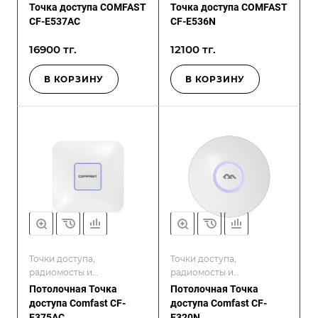
контроллеры
контроллеры
Точка доступа COMFAST
Точка доступа COMFAST
CF-E537AC
CF-E536N
16900 тг.
12100 тг.
В КОРЗИНУ
В КОРЗИНУ
Точки доступа,
Точки доступа,
радиомосты и
радиомосты и
контроллеры
контроллеры
Потолочная Точка
Потолочная Точка
доступа Comfast CF-
доступа Comfast CF-
E375AC
E320N