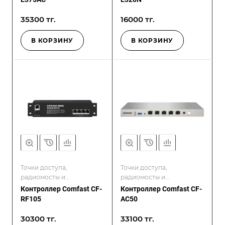
35300 тг.
16000 тг.
В КОРЗИНУ
В КОРЗИНУ
Точки доступа,
Точки доступа,
радиомосты и
радиомосты и
контроллеры
контроллеры
Контроллер Comfast CF-
Контроллер Comfast CF-
RF105
AC50
30300 тг.
33100 тг.