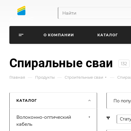
О КОМПАНИИ
КАТАЛОГ
Спиральные сваи
132
—
—
—
Главная
Продукты
Строительные сваи
Спира
КАТАЛОГ
По попу
Волоконно-оптический
Стат
кабель