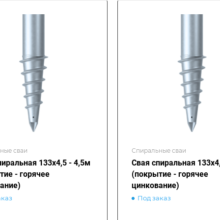
ные сваи
Спиральные сваи
пиральная 133х4,5 - 4,5м
Свая спиральная 133х4,
тие - горячее
(покрытие - горячее
ание)
цинкование)
аказ
Под заказ