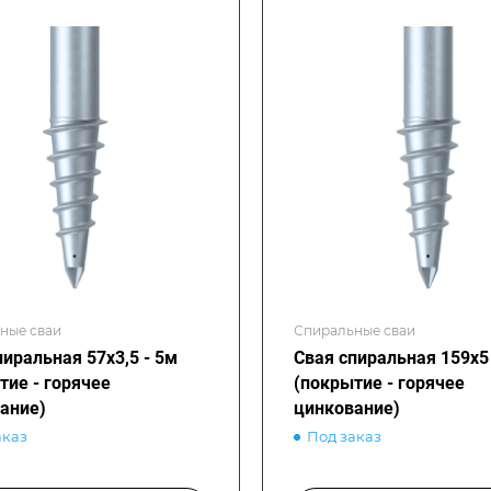
ные сваи
Спиральные сваи
пиральная 57х3,5 - 5м
Свая спиральная 159х5 
тие - горячее
(покрытие - горячее
ание)
цинкование)
аказ
Под заказ