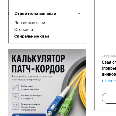
Строительные сваи
Лопастные сваи
Оголовки
Спиральные сваи
Спираль
Свая с
(покры
цинков
Под з