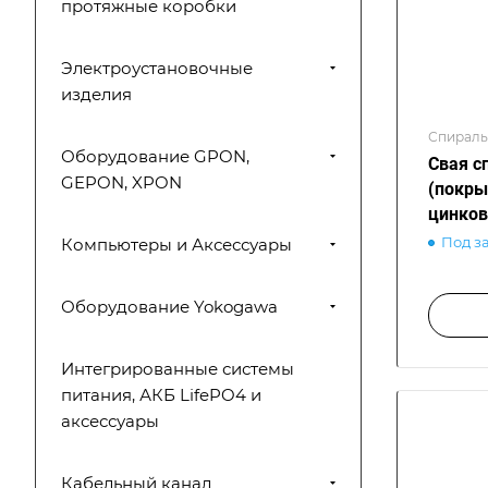
протяжные коробки
Электроустановочные
изделия
Спираль
Оборудование GPON,
Свая с
GEPON, XPON
(покры
цинков
Под з
Компьютеры и Аксессуары
Оборудование Yokogawa
Интегрированные системы
питания, АКБ LifePO4 и
аксессуары
Кабельный канал