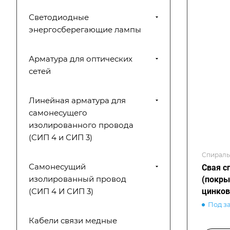
Светодиодные
энергосберегающие лампы
Арматура для оптических
сетей
Линейная арматура для
самонесущего
изолированного провода
(СИП 4 и СИП 3)
Спираль
Самонесущий
Свая с
изолированный провод
(покры
цинков
(СИП 4 И СИП 3)
Под з
Кабели связи медные