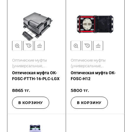
Оптические муфты
Оптические муфты
(универсальные,
(универсальные,
проходные, герметичные)
проходные, герметичные)
Оптическая муфта ОК-
Оптическая муфта ОК-
FOSC-FTTH-16-PLC-LGX
FOSC-Н12
8865 тг.
5800 тг.
В КОРЗИНУ
В КОРЗИНУ