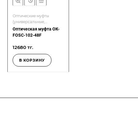
Оптические муфты
(универсальные,
проходные, герметичные)
Оптическая муфта ОК-
FOSC-102-48F
12680 тг.
В КОРЗИНУ
Компания
О компании
О компании
История
Каталог
Услуги