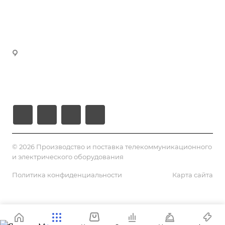
manager4@volokno.kz
Реквизиты
manager5@volokno.kz
manager8@volokno.kz
Республика Казахстан
Г. Алматы, мкн. Калкаман-2
Ул. Мусабаева 9/1
© 2026 Производство и поставка телекоммуникационного
и электрического оборудования
Политика конфиденциальности
Карта сайта