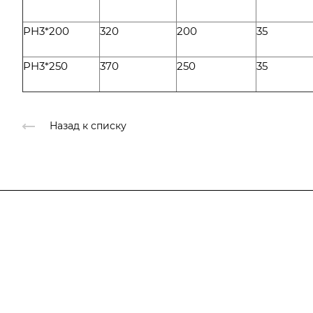
PH3*200
320
200
35
PH3*250
370
250
35
Назад к списку
Компания
О компании
Каталог
О компании
История
Услуги