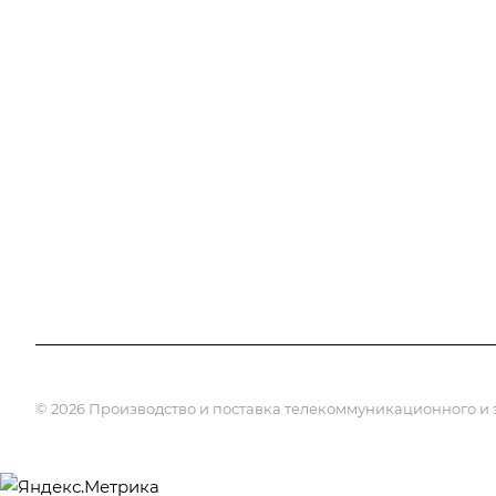
Лицензии
Информация
Документы
Контакты
Галерея
Прайс лист
Отзывы
Карта сайта
Сотрудники
Вакансии
Партнеры
Реквизиты
© 2026 Производство и поставка телекоммуникационного и