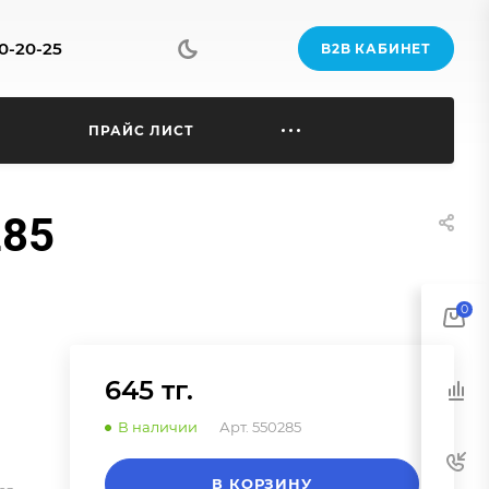
70-20-25
B2B КАБИНЕТ
Ы
ПРАЙС ЛИСТ
285
0
645 тг.
В наличии
Арт.
550285
В КОРЗИНУ