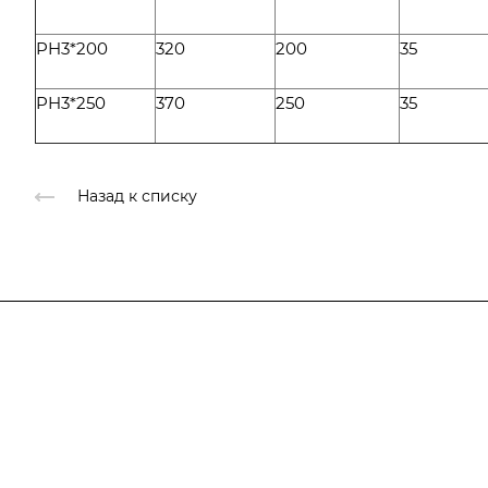
PH3*200
320
200
35
PH3*250
370
250
35
Назад к списку
Компания
О компании
Каталог
О компании
История
Услуги