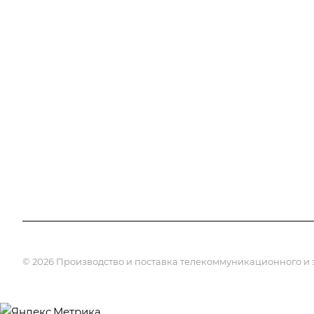
Лицензии
Информация
Документы
Контакты
Галерея
Прайс лист
Отзывы
Карта сайта
Сотрудники
Вакансии
Партнеры
Реквизиты
© 2026 Производство и поставка телекоммуникационного и