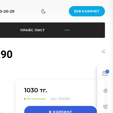
70-20-25
B2B КАБИНЕТ
Ы
ПРАЙС ЛИСТ
290
0
1030 тг.
В наличии
Арт.
550290
В КОРЗИНУ