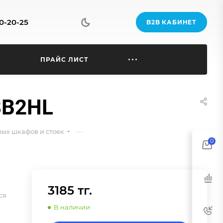
70-20-25
B2B КАБИНЕТ
Ы
ПРАЙС ЛИСТ
8B2HL
—
ых шкафов и стоек
0
3185 тг.
ся
В наличии