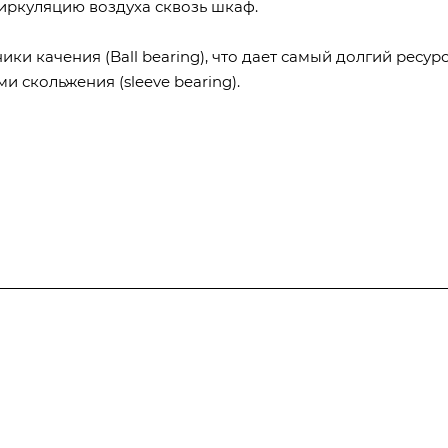
иркуляцию воздуха сквозь шкаф.
и качения (Ball bearing), что дает самый долгий ресурс
 скольжения (sleeve bearing).
Услуги
Производство
металлоконструкций