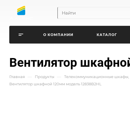
О КОМПАНИИ
КАТАЛОГ
Вентилятор шкафно
—
—
Главная
Продукты
Телекоммуникационные шкафы, 
Вентилятор шкафной 120мм модель 12838B2HL