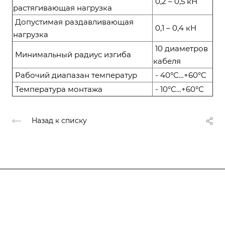
0,2 – 0,5 кН
растягивающая нагрузка
Допустимая раздавливающая
0,1 – 0,4 кН
нагрузка
10 диаметров
Минимальный радиус изгиба
кабеля
Рабочий диапазан температур
- 40°С…+60°С
Температура монтажа
- 10°С…+60°С
Назад к списку
Компания
О компании
О компании
История