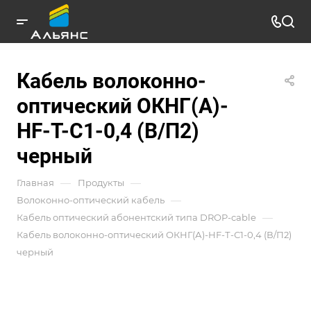
Кабель волоконно-
оптический ОКНГ(А)-
HF-Т-С1-0,4 (В/П2)
черный
—
—
Главная
Продукты
—
Волоконно-оптический кабель
—
Кабель оптический абонентский типа DROP-cable
Кабель волоконно-оптический ОКНГ(А)-HF-Т-С1-0,4 (В/П2)
черный