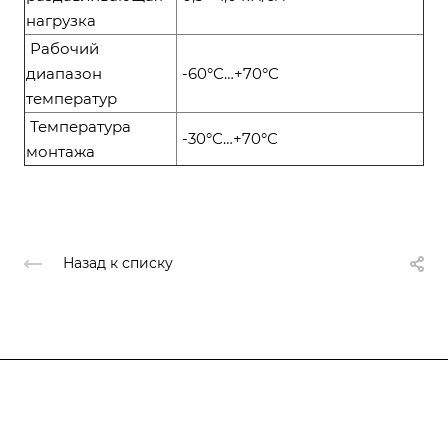
нагрузка
Рабочий
диапазон
-60°С…+70°С
температур
Температура
-30°С…+70°С
монтажа
Назад к списку
Компания
О компании
О компании