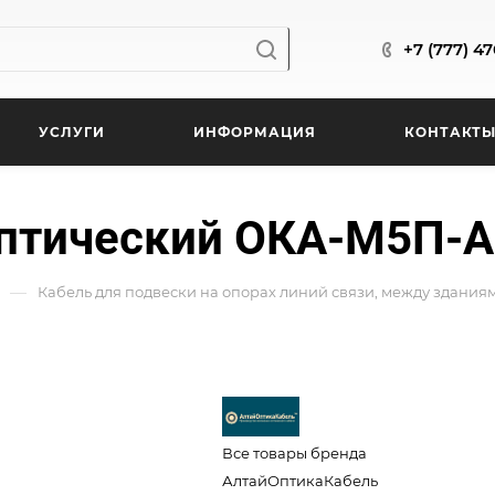
+7 (777) 4
УСЛУГИ
ИНФОРМАЦИЯ
КОНТАКТ
птический ОКА-М5П-А1
—
Кабель для подвески на опорах линий связи, между здани
Все товары бренда
АлтайОптикаКабель