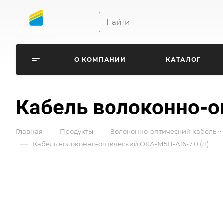
О КОМПАНИИ
КАТАЛОГ
Кабель волоконно-о
—
—
Главная
Продукты
Волоконно-оптический кабель
—
Кабель волоконно-оптический ОКА-М5П-А16-7,0 (Л)