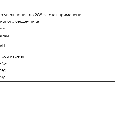
о увеличение до 288 за счет применения
ивного сердечника)
 мм
кг/км
 кН
тров кабеля
кН/см
0°С
0°С