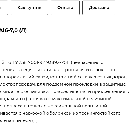
ы
Как купить
Оплата
Доставка
6-7,0 (Л)
 по ТУ 3587-001-92193892-2011 (декларация о
енения на единой сети электросвязи и волоконно-
а опорах линий связи, контактной сети железных дорог,
 электропередач, для подземной прокладки в защитные
ями, а также навивки, присоединения и прикрепления к
дам и т.п.) в точках с максимальной величиной
ля подвеса в точках с максимальной величиной
ливается с наружной оболочкой из трекингостойкого
льная литера (Т)