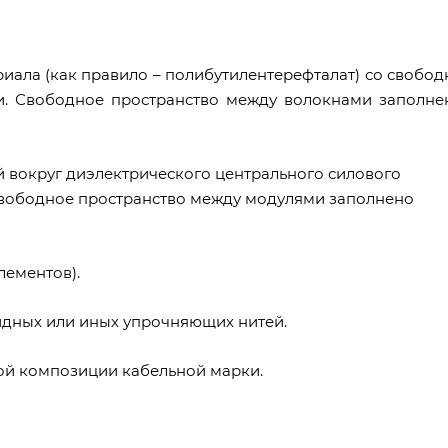
риала (как правило – полибутилентерефталат) со свобод
и. Свободное пространство между волокнами заполне
й вокруг диэлектрического центрального силового
свободное пространство между модулями заполнено
ементов).
идных или иных упрочняющих нитей.
ой композиции кабельной марки.