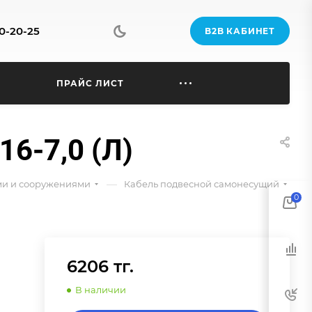
70-20-25
B2B КАБИНЕТ
Ы
ПРАЙС ЛИСТ
6-7,0 (Л)
—
ями и сооружениями
Кабель подвесной самонесущий
0
6206 тг.
В наличии