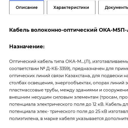
Описание
Характеристики
Документ
Кабель волоконно-оптический ОКА-М5П-А1
Назначение:
Оптический кабель типа ОКА-М…(Л), изготавливаемый
соответствии № Д-КБ-3359), предназначен для прим
оптических линий связи Казахстана, для подвески н
столбах освещения, энергообъектах, опорах линий
пластмассовые трубы, между зданиями и сооружени
внешним несущим силовым элементам (тросам, прово
потенциала электрического поля до 12 кВ. Кабель д
потенциала элек- трического поля до 25 кВ изготав
полиэтилена, в марке кабеля указывается дополните