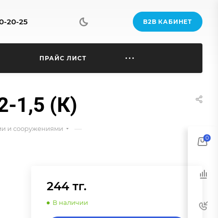
70-20-25
B2B КАБИНЕТ
Ы
ПРАЙС ЛИСТ
-1,5 (К)
—
ями и сооружениями
0
244 тг.
В наличии