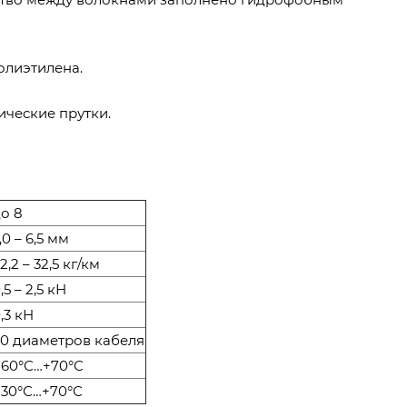
олиэтилена.
ические прутки.
о 8
,0 – 6,5 мм
2,2 – 32,5 кг/км
,5 – 2,5 кН
,3 кН
0 диаметров кабеля
 60°С…+70°С
 30°С…+70°С