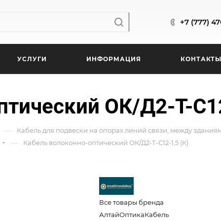
+7 (777) 4
УСЛУГИ
ИНФОРМАЦИЯ
КОНТАКТ
тический ОК/Д2-Т-С12
—
Кабель для подвески на опорах линий связи, между здани
—
Кабель волоконно-оптический ОК/Д2-Т-С12-1,5 (К)
Все товары бренда
АлтайОптикаКабель