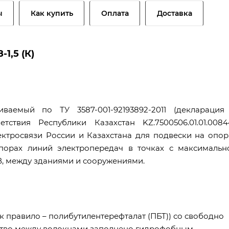
ы
Как купить
Оплата
Доставка
1,5 (К)
иваемый по ТУ 3587-001-92193892-2011 (декларация
ствия Республики Казахстан KZ.7500506.01.01.00844
ктросвязи России и Казахстана для подвески на опор
опорах линий электропередач в точках с максимальн
В, между зданиями и сооружениями.
к правило – полибутилентерефталат (ПБТ)) со свободно
тво между волокнами заполнено гидрофобным