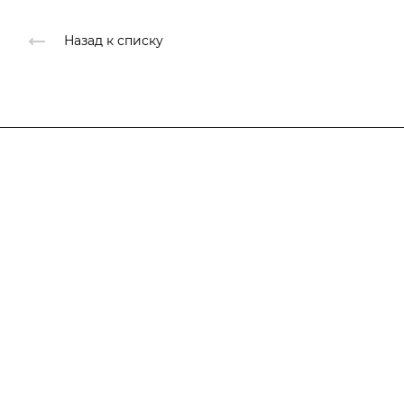
Назад к списку
Компания
О компании
Каталог
О компании
История
Услуги
Лицензии
Информация
Документы
Контакты
Галерея
Прайс лист
Отзывы
Карта сайта
Сотрудники