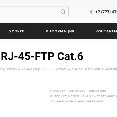
+7 (777) 4
УСЛУГИ
ИНФОРМАЦИЯ
КОНТАКТ
RJ-45-FTP Cat.6
—
ды, розетки, коннекторы
Розетки, лицевые панели и модул
Цена действительна только для
интернет-магазина и может отличать
от цен в розничных магазинах