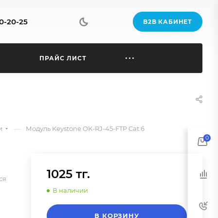
70-20-25
B2B КАБИНЕТ
Ы
ПРАЙС ЛИСТ
—
и
Модуль Keystone OK-RJ-45-FTP Cat.6
0
1025 тг.
ся
В наличии
В КОРЗИНУ