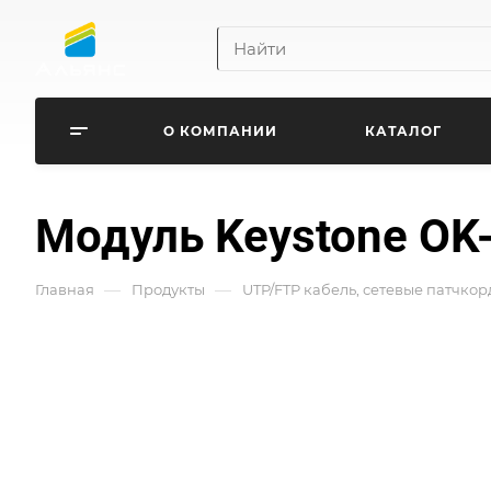
О КОМПАНИИ
КАТАЛОГ
Модуль Keystone OK-
—
—
Главная
Продукты
UTP/FTP кабель, сетевые патчкор