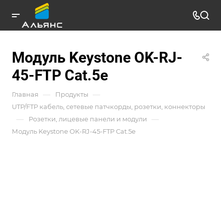
Модуль Keystone OK-RJ-
45-FTP Cat.5e
—
—
Главная
Продукты
UTP/FTP кабель, сетевые патчкорды, розетки, коннекторы
—
—
Розетки, лицевые панели и модули
Модуль Keystone OK-RJ-45-FTP Cat.5e