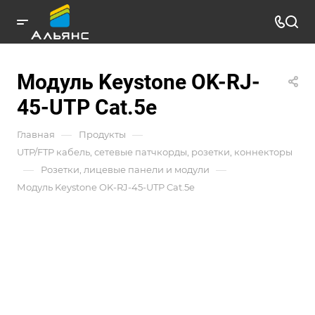
Модуль Keystone OK-RJ-
45-UTP Cat.5e
—
—
Главная
Продукты
UTP/FTP кабель, сетевые патчкорды, розетки, коннекторы
—
—
Розетки, лицевые панели и модули
Модуль Keystone OK-RJ-45-UTP Cat.5e