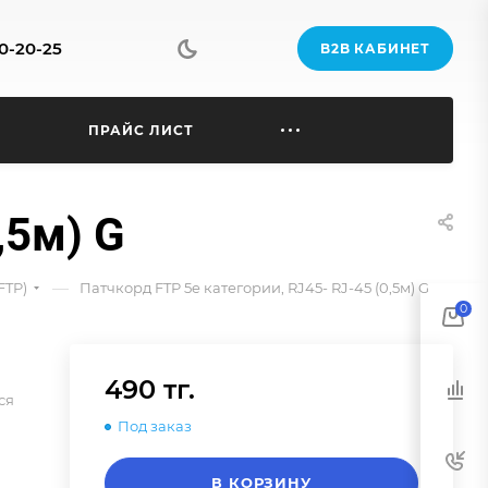
70-20-25
B2B КАБИНЕТ
Ы
ПРАЙС ЛИСТ
,5м) G
—
FTP)
Патчкорд FTP 5e категории, RJ45- RJ-45 (0,5м) G
0
490 тг.
ся
Под заказ
В КОРЗИНУ