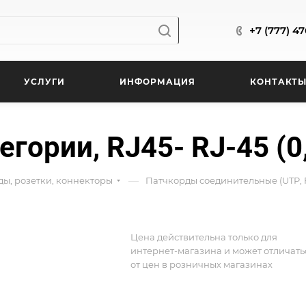
+7 (777) 4
УСЛУГИ
ИНФОРМАЦИЯ
КОНТАКТ
егории, RJ45- RJ-45 (0
—
ды, розетки, коннекторы
Патчкорды соединительные (UTP, 
Цена действительна только для
интернет-магазина и может отличать
от цен в розничных магазинах