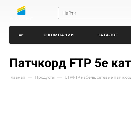
О КОМПАНИИ
КАТАЛОГ
Патчкорд FTP 5e кат
—
—
Главная
Продукты
UTP/FTP кабель, сетевые патчкор