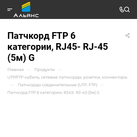
Патчкорд FTP 6
категории, RJ45- RJ-45
(5м) G
—
—
Главная
Продукты
UTP/FTP кабель, сетевые патчкорды, розетки, коннекторы
—
—
Патчкорды соединительные (UTP, FTP)
Патчкорд FTP 6 категории, RJ45- RJ-45 (5м) G