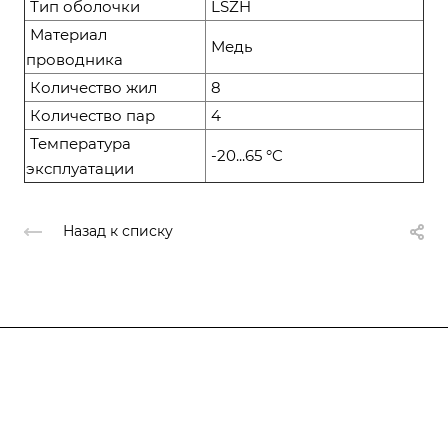
Тип оболочки
LSZH
Материал
Медь
проводника
Количество жил
8
Количество пар
4
Температура
-20...65 °C
эксплуатации
Назад к списку
Компания
О компании
О компании
История
Каталог
Услуги