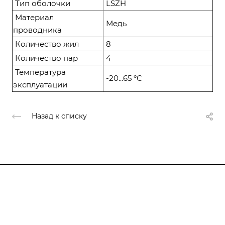
Тип оболочки
LSZH
Материал
Медь
проводника
Количество жил
8
Количество пар
4
Температура
-20...65 °C
эксплуатации
Назад к списку
Компания
О компании
О компании
История
Каталог
Услуги