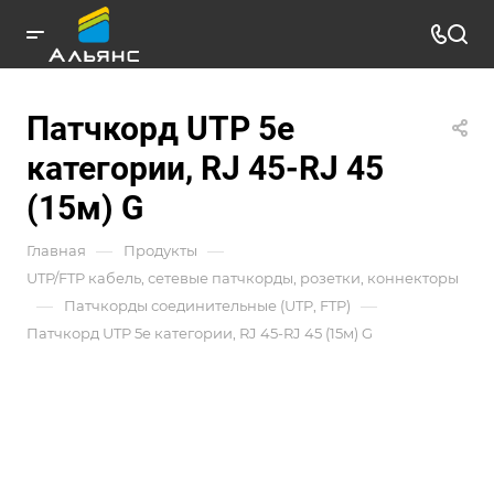
Патчкорд UTP 5e
категории, RJ 45-RJ 45
(15м) G
—
—
Главная
Продукты
UTP/FTP кабель, сетевые патчкорды, розетки, коннекторы
—
—
Патчкорды соединительные (UTP, FTP)
Патчкорд UTP 5e категории, RJ 45-RJ 45 (15м) G