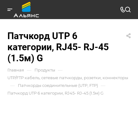
Патчкорд UTP 6
категории, RJ45- RJ-45
(1.5м) G
—
—
Главная
Продукты
UTP/FTP кабель, сетевые патчкорды, розетки, коннекторы
—
—
Патчкорды соединительные (UTP, FTP)
Патчкорд UTP 6 категории, RJ45- RJ-45 (1.5м) G