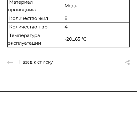
Материал
Медь
проводника
Количество жил
8
Количество пар
4
Температура
-20...65 °C
эксплуатации
Назад к списку
Компания
О компании
О компании
История
Каталог
Услуги
Лицензии