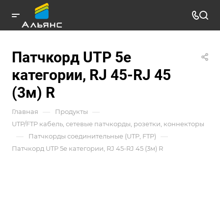
Патчкорд UTP 5e
категории, RJ 45-RJ 45
(3м) R
—
—
Главная
Продукты
UTP/FTP кабель, сетевые патчкорды, розетки, коннекторы
—
—
Патчкорды соединительные (UTP, FTP)
Патчкорд UTP 5e категории, RJ 45-RJ 45 (3м) R