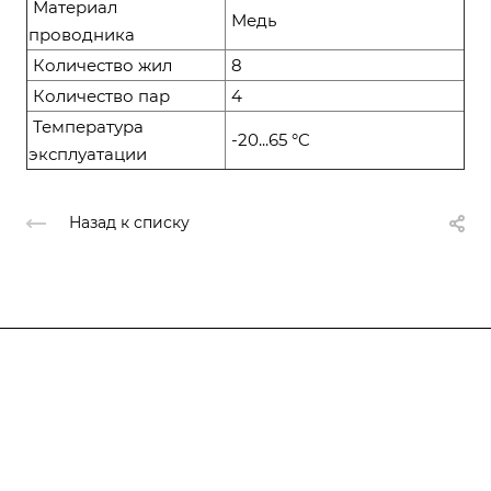
Материал
Медь
проводника
Количество жил
8
Количество пар
4
Температура
-20...65 °C
эксплуатации
Назад к списку
Компания
О компании
О компании
История
Каталог
Услуги
Лицензии