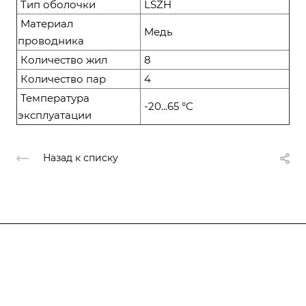
Тип оболочки
LSZH
Материал
Медь
проводника
Количество жил
8
Количество пар
4
Температура
-20...65 °C
эксплуатации
Назад к списку
Компания
О компании
О компании
История
Каталог
Услуги