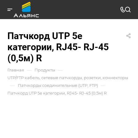
Патчкорд UTP 5e
категории, RJ45- RJ-45
(0,5м) R
—
—
Главная
Продукты
UTP/FTP кабель, сетевые патчкорды, розетки, коннекторы
—
—
Патчкорды соединительные (UTP, FTP)
Патчкорд UTP 5e категории, RJ45- RJ-45 (0,5м) R