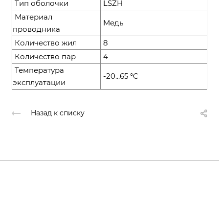
Тип оболочки
LSZH
Материал
Медь
проводника
Количество жил
8
Количество пар
4
Температура
-20...65 °C
эксплуатации
Назад к списку
Компания
О компании
О компании
История
Каталог
Услуги