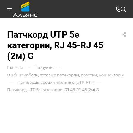
Патчкорд UTP 5e
категории, RJ 45-RJ 45
(2м) G
—
—
Главная
Продукты
UTP/FTP кабель, сетевые патчкорды, розетки, коннекторы
—
—
Патчкорды соединительные (UTP, FTP)
Патчкорд UTP 5e категории, RJ 45-RJ 45 (2м) G