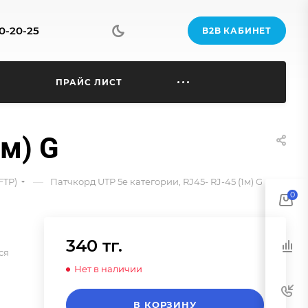
70-20-25
B2B КАБИНЕТ
Ы
ПРАЙС ЛИСТ
1м) G
—
FTP)
Патчкорд UTP 5e категории, RJ45- RJ-45 (1м) G
0
340 тг.
ся
Нет в наличии
В КОРЗИНУ