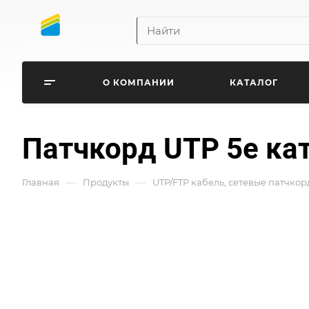
О КОМПАНИИ
КАТАЛОГ
Патчкорд UTP 5e кат
—
—
Главная
Продукты
UTP/FTP кабель, сетевые патчкор