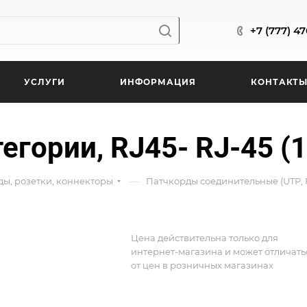
+7 (777) 4
УСЛУГИ
ИНФОРМАЦИЯ
КОНТАКТ
егории, RJ45- RJ-45 (
—
ды, розетки, коннекторы
Патчкорды соединительные (UTP, 
Цена действительна только для
интернет-магазина и может отличать
от цен в розничных магазинах