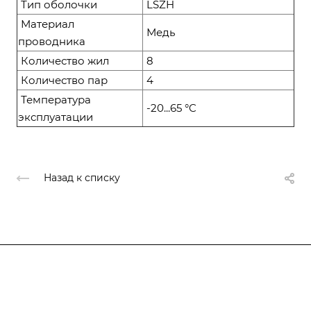
Тип оболочки
LSZH
Материал
Медь
проводника
Количество жил
8
Количество пар
4
Температура
-20...65 °C
эксплуатации
Назад к списку
Компания
О компании
О компании