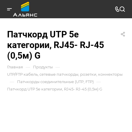
Патчкорд UTP 5e
категории, RJ45- RJ-45
(0,5м) G
—
—
Главная
Продукты
UTP/FTP кабель, сетевые патчкорды, розетки, коннекторы
—
—
Патчкорды соединительные (UTP, FTP)
Патчкорд UTP 5e категории, RJ45- RJ-45 (0,5м) G