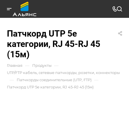
Патчкорд UTP 5e
категории, RJ 45-RJ 45
(15м)
—
—
Главная
Продукты
UTP/FTP кабель, сетевые патчкорды, розетки, коннекторы
—
—
Патчкорды соединительные (UTP, FTP)
Патчкорд UTP 5e категории, RJ 45-RJ 45 (15м)