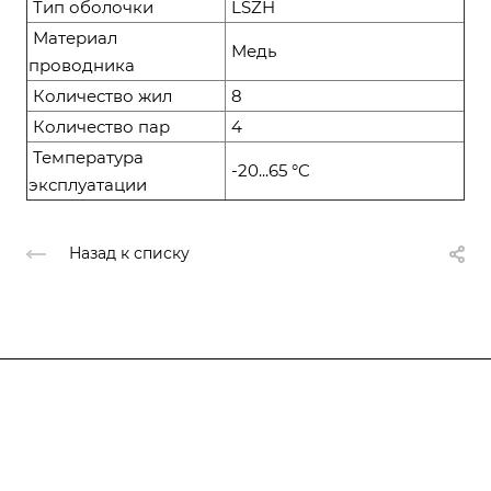
Тип оболочки
LSZH
Материал
Медь
проводника
Количество жил
8
Количество пар
4
Температура
-20...65 °C
эксплуатации
Назад к списку
Компания
О компании
О компании
История
Каталог
Услуги