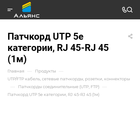
Патчкорд UTP 5e
категории, RJ 45-RJ 45
(1м)
—
—
Главная
Продукты
UTP/FTP кабель, сетевые патчкорды, розетки, коннекторы
—
—
Патчкорды соединительные (UTP, FTP)
Патчкорд UTP 5e категории, RJ 45-RJ 45 (1м)