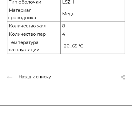
Тип оболочки
LSZH
Материал
Медь
проводника
Количество жил
8
Количество пар
4
Температура
-20...65 °C
эксплуатации
Назад к списку
Компания
О компании
О компании