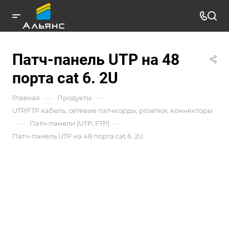
Патч-панель UTP на 48
порта cat 6. 2U
—
—
Главная
Продукты
UTP/FTP кабель, сетевые патчкорды, розетки, коннекторы
—
—
Патч-панели (UTP, FTP)
Патч-панель UTP на 48 порта cat 6. 2U