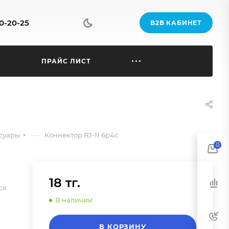
70-20-25
B2B КАБИНЕТ
Ы
ПРАЙС ЛИСТ
—
ссуары
Коннектор RJ-11 6р4с
0
18 тг.
ся
В наличии
В КОРЗИНУ