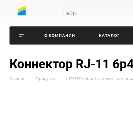
О КОМПАНИИ
КАТАЛОГ
Коннектор RJ-11 6р
—
—
Главная
Продукты
UTP/FTP кабель, сетевые патчкор