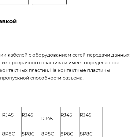
тавкой
ции кабелей с оборудованием сетей передачи данных:
 из прозрачного пластика и имеет определенное
 контактных пластин. На контактные пластины
 пропускной способности разъема.
RJ45
RJ45
RJ45
RJ45
RJ45
8P8C
8P8C
8P8C
8P8C
8P8C