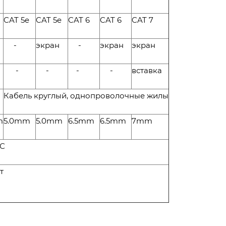
CAT 5e
CAT 5e
CAT 6
CAT 6
CAT 7
-
экран
-
экран
экран
-
-
-
-
вставка
Кабель круглый, однопроволочные жилы
m
5.0mm
5.0mm
6.5mm
6.5mm
7mm
 С
т