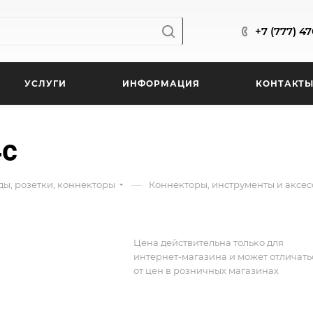
+7 (777) 4
УСЛУГИ
ИНФОРМАЦИЯ
КОНТАКТ
4с
—
ды, розетки, коннекторы
Коннекторы, инструменты и аксе
Цена действительна только для
интернет-магазина и может отличать
от цен в розничных магазинах