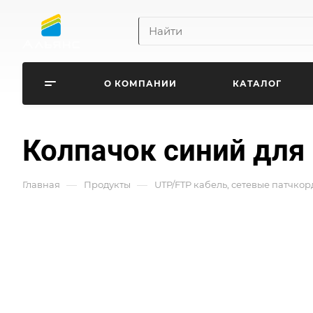
О КОМПАНИИ
КАТАЛОГ
Колпачок синий для
—
—
Главная
Продукты
UTP/FTP кабель, сетевые патчкор