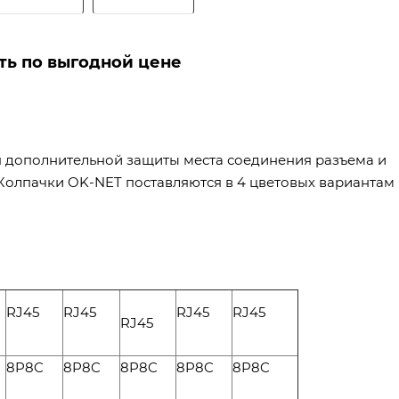
ть по выгодной цене
я дополнительной защиты места соединения разъема и
 Колпачки OK-NET поставляются в 4 цветовых вариантам
RJ45
RJ45
RJ45
RJ45
RJ45
8P8C
8P8C
8P8C
8P8C
8P8C