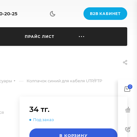
70-20-25
B2B КАБИНЕТ
Ы
ПРАЙС ЛИСТ
—
ссуары
Колпачок синий для кабеля UTP/FTP
0
34 тг.
ся
Под заказ
В КОРЗИНУ