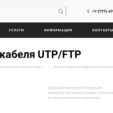
+7 (777) 4
УСЛУГИ
ИНФОРМАЦИЯ
КОНТАКТ
 кабеля UTP/FTP
—
ды, розетки, коннекторы
Коннекторы, инструменты и аксе
Цена действительна только для
интернет-магазина и может отличать
от цен в розничных магазинах