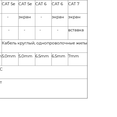
CAT 5e
CAT 5e
CAT 6
CAT 6
CAT 7
-
экран
-
экран
экран
-
-
-
-
вставка
Кабель круглый, однопроволочные жилы
m
5.0mm
5.0mm
6.5mm
6.5mm
7mm
 С
т