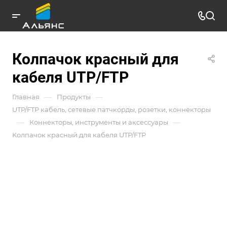
Колпачок красный для
кабеля UTP/FTP
—
—
Главная
Продукты
UTP/FTP кабель, сетевые патчкорды, розетки, коннекторы
—
—
Коннекторы, инструменты и аксессуары
Колпачок красный для кабеля UTP/FTP