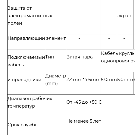
Защита от
электромагнитных
-
-
экран
полей
Направляющий элемент
-
-
-
Кабель круглы
Тип
Витая пара
Подключаемый
однопроволо
кабель
Диаметр
и проводники
2.4mm*4.6mm
5.0mm
5.0mm
(mm)
Диапазон рабочих
От -45 до +50 С
температур
Не менее 5 лет
Срок службы