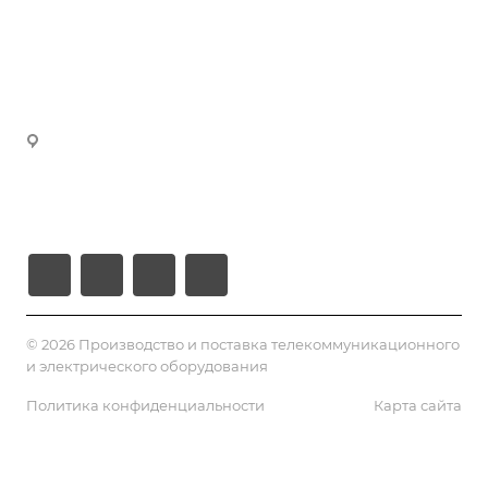
manager3@volokno.kz
Партнеры
manager4@volokno.kz
Реквизиты
manager5@volokno.kz
manager8@volokno.kz
Республика Казахстан
Г. Алматы, мкн. Калкаман-2
Ул. Мусабаева 9/1
© 2026 Производство и поставка телекоммуникационного
и электрического оборудования
Политика конфиденциальности
Карта сайта