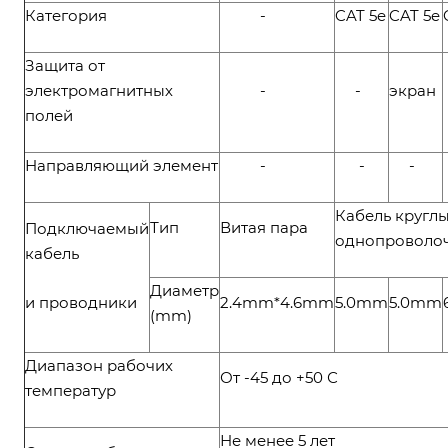
Категория
-
CAT 5e
CAT 5e
Защита от
электромагнитных
-
-
экран
полей
Направляющий элемент
-
-
-
Кабель круглы
Тип
Витая пара
Подключаемый
однопроволо
кабель
Диаметр
и проводники
2.4mm*4.6mm
5.0mm
5.0mm
(mm)
Диапазон рабочих
От -45 до +50 С
температур
Не менее 5 лет