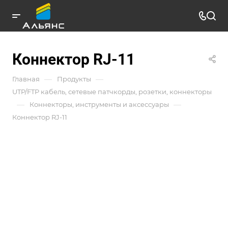
Коннектор RJ-11
—
—
Главная
Продукты
UTP/FTP кабель, сетевые патчкорды, розетки, коннекторы
—
—
Коннекторы, инструменты и аксессуары
Коннектор RJ-11