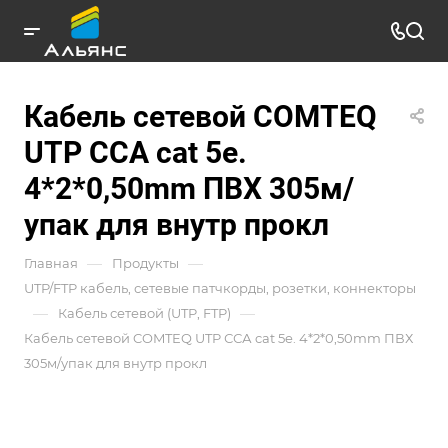
Кабель сетевой COMTEQ
UTP ССА cat 5e.
4*2*0,50mm ПВХ 305м/
упак для внутр прокл
—
—
Главная
Продукты
UTP/FTP кабель, сетевые патчкорды, розетки, коннекторы
—
—
Кабель сетевой (UTP, FTP)
Кабель сетевой COMTEQ UTP ССА cat 5e. 4*2*0,50mm ПВХ
305м/упак для внутр прокл