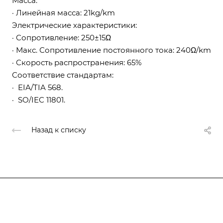
Масса:
· Линейная масса: 21kg/km
Электрические характеристики:
· Сопротивление: 250±15Ω
· Макс. Сопротивление постоянного тока: 240Ω/km
· Скорость распространения: 65%
Соответствие стандартам:
· EIA/TIA 568.
· SO/IEC 11801.
Назад к списку
Компания
О компании
О компании