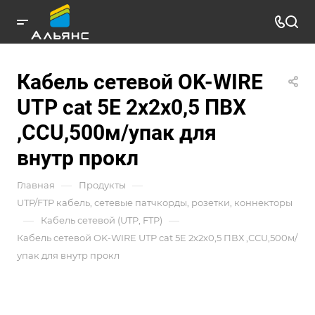
Кабель сетевой OK-WIRE
UTP cat 5E 2х2х0,5 ПВХ
,ССU,500м/упак для
внутр прокл
—
—
Главная
Продукты
UTP/FTP кабель, сетевые патчкорды, розетки, коннекторы
—
—
Кабель сетевой (UTP, FTP)
Кабель сетевой OK-WIRE UTP cat 5E 2х2х0,5 ПВХ ,ССU,500м/
упак для внутр прокл