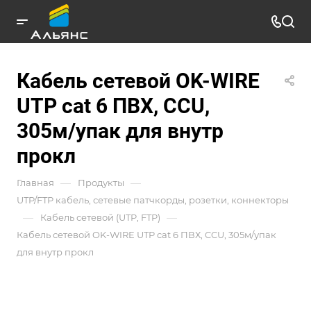
Кабель сетевой OK-WIRE
UTP cat 6 ПВХ, CCU,
305м/упак для внутр
прокл
—
—
Главная
Продукты
UTP/FTP кабель, сетевые патчкорды, розетки, коннекторы
—
—
Кабель сетевой (UTP, FTP)
Кабель сетевой OK-WIRE UTP cat 6 ПВХ, CCU, 305м/упак
для внутр прокл