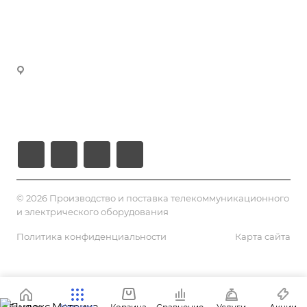
manager4@volokno.kz
Реквизиты
manager5@volokno.kz
manager8@volokno.kz
Республика Казахстан
Г. Алматы, мкн. Калкаман-2
Ул. Мусабаева 9/1
© 2026 Производство и поставка телекоммуникационного
и электрического оборудования
Политика конфиденциальности
Карта сайта