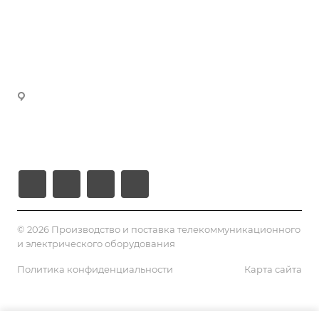
manager3@volokno.kz
Партнеры
manager4@volokno.kz
Реквизиты
manager5@volokno.kz
manager8@volokno.kz
Республика Казахстан
Г. Алматы, мкн. Калкаман-2
Ул. Мусабаева 9/1
© 2026 Производство и поставка телекоммуникационного
и электрического оборудования
Политика конфиденциальности
Карта сайта