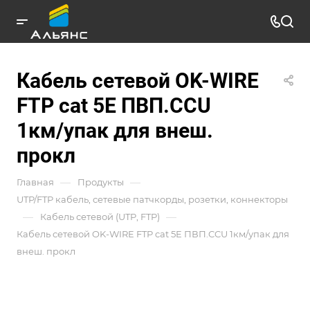
Кабель сетевой OK-WIRE
FTP cat 5E ПВП.CCU
1км/упак для внеш.
прокл
—
—
Главная
Продукты
UTP/FTP кабель, сетевые патчкорды, розетки, коннекторы
—
—
Кабель сетевой (UTP, FTP)
Кабель сетевой OK-WIRE FTP cat 5E ПВП.CCU 1км/упак для
внеш. прокл