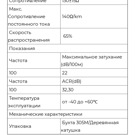
Сопротивление
130±15Ω
Макс.
Сопротивление
140Ω/km
постоянного тока
Скорость
65%
распространения
Показания
Максимальное затухание
Частота
(dB/100м)
100
22
Частота
ACR(dB)
100
32,30
Температура
от -40 до +60℃
эксплуатации
Механические характеристики
Бухта 305M/Деревянная
Упаковка
катушка